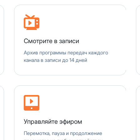
 будет автоматически изменен на приватный IP-адрес и п
ез дополнительного уведомления.
визиты можно по эл.почте
support@vermont-it.ru
или телеф
Смотрите в записи
Архив программы передач каждого
канала в записи до 14 дней
Управляйте эфиром
Перемотка, пауза и продолжение