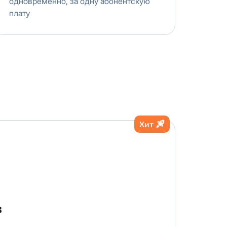
одновременно, за одну абонентскую
плату
Хит
в