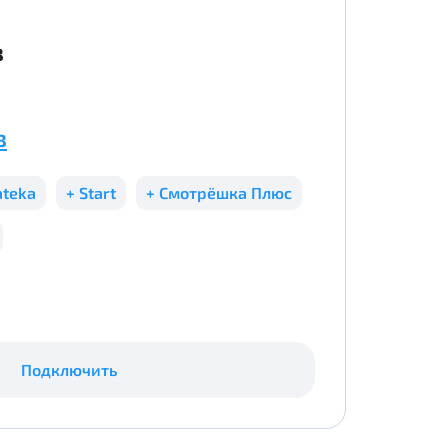
в
в
ateka
+ Start
+ Смотрёшка Плюс
Подключить