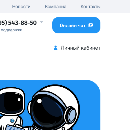
чного IP
Новости
Компания
Контакты
...
95) 543-88-50
Онлайн чат
 поддержки
Личный кабинет