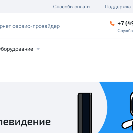
ключение
ку
еление / отключение публи
Способы оплаты
Поддержка
+7 (4
рнет сервис-провайдер
ческое лицо
Служба
борудование
рудование
ласие на обработку персональных данных
в
левидение
твии с
Политикой в отношении обработки
ьных данных