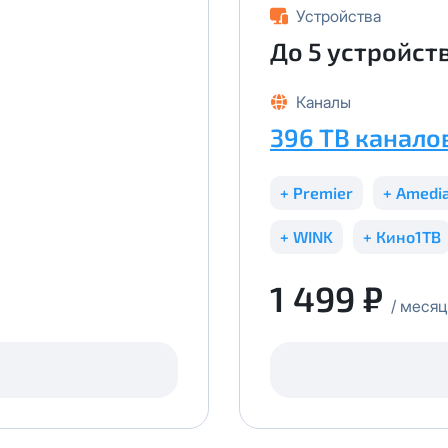
Устройства
До 5 устройст
Каналы
396 ТВ канало
+ Premier
+ Amedi
+ WINK
+ Кино1ТВ
1 499 ₽
/ месяц