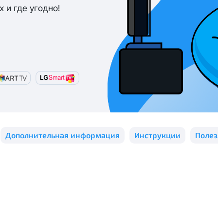
 и где угодно!
 персональных данных
в соответствии с
Политикой в отнош
персональных данных
в соответствии с
Политикой в отношен
реса один раз осуществляется бесплатно, за каждое посл
ие на обработку персональных данных
в соответствии с
По
Дополнительная информация
Инструкции
Поле
иновременно списывается
3000 рублей.
х данных
ену выделенного публичного IP адреса на новый публичны
ся на следующий рабочий день после отправки Вам новых 
та за публичный IP-адрес составляет
100 руб.
е публичного IP-адреса, Вы соглашаетесь с условиями пр
возможна. При отсутствии оплаты за услугу публичный IP-