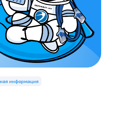
ении обработки персональных
На карте
ии обработки персональных
едующее выделение публичного IP
литикой в отношении обработки
зная информация
й IP адрес -
5000 рублей
сетевых реквизитов.
едоставления услуги.
адрес в течение трех календарных